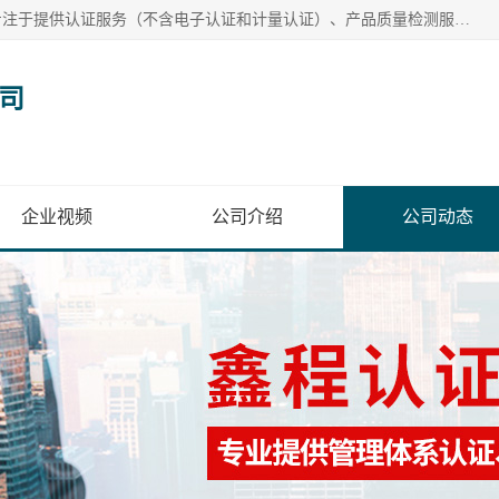
台州鑫程认证有限公司成立于2019年，位于浙江省台州市，专注于提供认证服务（不含电子认证和计量认证）、产品质量检测服务、企业管理咨询以及计算机网络及软件技术咨询。鑫程认证致力于为企业提供专业、*的认证和咨询服务，助力企业提升管理水平和产品质量，推动行业规范化发展。公司以客户需求为导向，凭借专业的团队和丰富的经验，为客户提供量身定制的解决方案，成为值得信赖的合作伙伴。
司
企业视频
公司介绍
公司动态