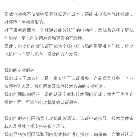
高效电动机不仅能够显著降低运行成本，还能减少温室气体排放，
对环境产生积极影响。
对于采购商而言，选择通过能效认证的电动机，意味着选择了更低
的能耗、更长的使用寿命和更高的可靠性。
因此，电动机能效认证已成为全球电机市场的重要准入门槛，推动
电机行业向更加绿色、高效的方向发展。
我们的专业服务
我们成立于2019年，是一家专注于认证服务、产品质量服务、企业
管理咨询以及计算机网络及软件技术咨询的专业机构。
我们的团队由经验丰富的认证专家和技术顾问组成，致力于为客户
提供全面、可靠的电动机能效认证服务。
我们的服务范围涵盖电动机能效测试、认证申请指导、技术文件审
核以及后续合规支持等多个环节。
我们严格按照国际和国内能效标准进行操作，确保每一台通过认证