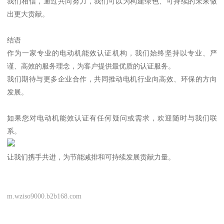
我们相信，通过共同努力，我们可以为构建绿色、可持续的未来做
出更大贡献。
结语
作为一家专业的电动机能效认证机构，我们始终坚持以专业、严
谨、高效的服务理念，为客户提供最优质的认证服务。
我们期待与更多企业合作，共同推动电机行业向高效、环保的方向
发展。
如果您对电动机能效认证有任何疑问或需求，欢迎随时与我们联
系。
让我们携手共进，为节能减排和可持续发展贡献力量。
m.wziso9000.b2b168.com