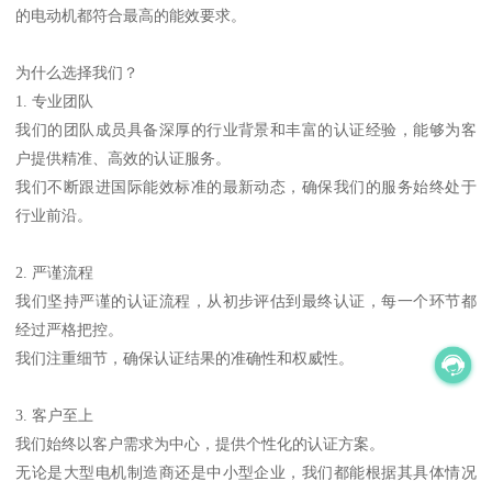
的电动机都符合最高的能效要求。
为什么选择我们？
1. 专业团队
我们的团队成员具备深厚的行业背景和丰富的认证经验，能够为客
户提供精准、高效的认证服务。
我们不断跟进国际能效标准的最新动态，确保我们的服务始终处于
行业前沿。
2. 严谨流程
我们坚持严谨的认证流程，从初步评估到最终认证，每一个环节都
经过严格把控。
我们注重细节，确保认证结果的准确性和权威性。
3. 客户至上
我们始终以客户需求为中心，提供个性化的认证方案。
无论是大型电机制造商还是中小型企业，我们都能根据其具体情况