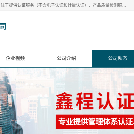
台州鑫程认证有限公司成立于2019年，位于浙江省台州市，专注于提供认证服务（不含电子认证和计量认证）、产品质量检测服务、企业管理咨询以及计算机网络及软件技术咨询。鑫程认证致力于为企业提供专业、*的认证和咨询服务，助力企业提升管理水平和产品质量，推动行业规范化发展。公司以客户需求为导向，凭借专业的团队和丰富的经验，为客户提供量身定制的解决方案，成为值得信赖的合作伙伴。
司
企业视频
公司介绍
公司动态