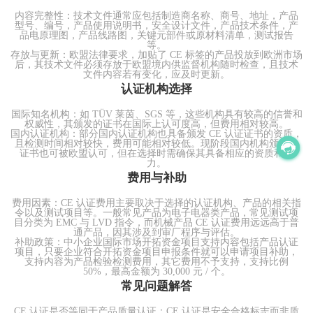
内容完整性：技术文件通常应包括制造商名称、商号、地址，产品
型号、编号，产品使用说明书，安全设计文件，产品技术条件，产
品电原理图，产品线路图，关键元部件或原材料清单，测试报告
等。
存放与更新：欧盟法律要求，加贴了 CE 标签的产品投放到欧洲市场
后，其技术文件必须存放于欧盟境内供监督机构随时检查，且技术
文件内容若有变化，应及时更新。
认证机构选择
国际知名机构：如 TÜV 莱茵、SGS 等，这些机构具有较高的信誉和
权威性，其颁发的证书在国际上认可度高，但费用相对较高。
国内认证机构：部分国内认证机构也具备颁发 CE 认证证书的资质，
且检测时间相对较快，费用可能相对较低。现阶段国内机构颁发的
证书也可被欧盟认可，但在选择时需确保其具备相应的资质和能
力。
费用与补助
费用因素：CE 认证费用主要取决于选择的认证机构、产品的相关指
令以及测试项目等。一般常见产品为电子电器类产品，常见测试项
目分类为 EMC 与 LVD 指令，而机械产品 CE 认证费用远远高于普
通产品，因其涉及到审厂程序与评估。
补助政策：中小企业国际市场开拓资金项目支持内容包括产品认证
项目，只要企业符合开拓资金项目申报条件就可以申请项目补助，
支持内容为产品检验检测费用，其它费用不予支持，支持比例
50%，最高金额为 30,000 元 / 个。
常见问题解答
CE 认证是否等同于产品质量认证：CE 认证是安全合格标志而非质